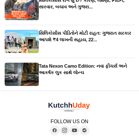
સિલિકોસીસ રોગ શું છે? કારણ, લક્ષણો, નિદાન,
સારવાર, બચાવ અને ગુજરા...
સિલિકોસીસ પીડિતોને મોટી રાહત: ગુજરાત સરકાર
આપશે ₹4 લાખની સહાય, 22...
Tata Nexon Camo Edition: નવા ફીચર્સ અને
આકર્ષક લુક સાથે લોન્ચ
FOLLOW US ON