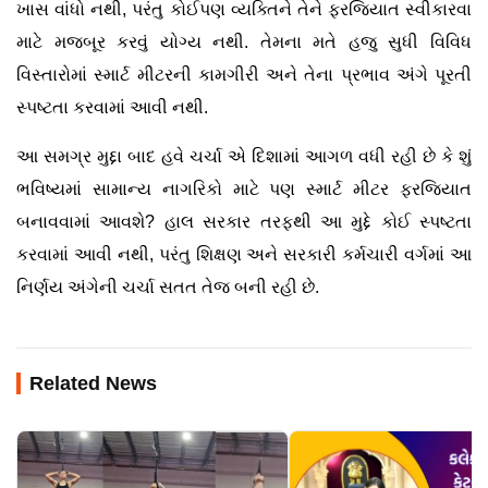
ખાસ વાંધો નથી, પરંતુ કોઈપણ વ્યક્તિને તેને ફરજિયાત સ્વીકારવા
માટે મજબૂર કરવું યોગ્ય નથી. તેમના મતે હજુ સુધી વિવિધ
વિસ્તારોમાં સ્માર્ટ મીટરની કામગીરી અને તેના પ્રભાવ અંગે પૂરતી
સ્પષ્ટતા કરવામાં આવી નથી.
આ સમગ્ર મુદ્દા બાદ હવે ચર્ચા એ દિશામાં આગળ વધી રહી છે કે શું
ભવિષ્યમાં સામાન્ય નાગરિકો માટે પણ સ્માર્ટ મીટર ફરજિયાત
બનાવવામાં આવશે? હાલ સરકાર તરફથી આ મુદ્દે કોઈ સ્પષ્ટતા
કરવામાં આવી નથી, પરંતુ શિક્ષણ અને સરકારી કર્મચારી વર્ગમાં આ
નિર્ણય અંગેની ચર્ચા સતત તેજ બની રહી છે.
Related News