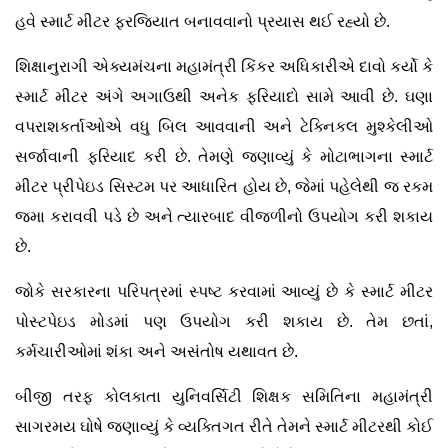
હવે સ્માર્ટ મીટર ફરજિયાત બનાવવાનો પ્રયાસ થઈ રહ્યો છે.
શિક્ષાનુરાગી એક્યમંચના મહામંત્રી કિંકર અધિકારીએ દાવો કર્યો કે
સ્માર્ટ મીટર અંગે અગાઉથી અનેક ફરિયાદો સામે આવી છે. ઘણા
વપરાશકર્તાઓએ વધુ બિલ આવવાની અને ટેક્નિકલ મુશ્કેલીઓ
સર્જાવાની ફરિયાદ કરી છે. તેમણે જણાવ્યું કે મોટાભાગના સ્માર્ટ
મીટર પ્રીપેઇડ સિસ્ટમ પર આધારિત હોય છે, જેમાં પહેલેથી જ રકમ
જમા કરાવવી પડે છે અને ત્યારબાદ વીજળીનો ઉપયોગ કરી શકાય
છે.
જોકે સરકારના પરિપત્રમાં સ્પષ્ટ કરવામાં આવ્યું છે કે સ્માર્ટ મીટર
પોસ્ટપેઇડ મોડમાં પણ ઉપયોગ કરી શકાય છે. તેમ છતાં,
કર્મચારીઓમાં શંકા અને અસંતોષ યથાવત છે.
બીજી તરફ કોલકાતા યુનિવર્સિટી શિક્ષક સમિતિના મહામંત્રી
સાગરમય ઘોષે જણાવ્યું કે વ્યક્તિગત રીતે તેમને સ્માર્ટ મીટરથી કોઈ