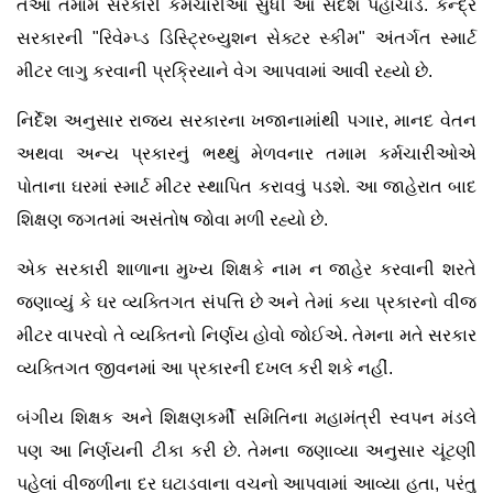
તેઓ તમામ સરકારી કર્મચારીઓ સુધી આ સંદેશ પહોંચાડે. કેન્દ્ર
સરકારની "રિવેમ્પ્ડ ડિસ્ટ્રિબ્યુશન સેક્ટર સ્કીમ" અંતર્ગત સ્માર્ટ
મીટર લાગુ કરવાની પ્રક્રિયાને વેગ આપવામાં આવી રહ્યો છે.
નિર્દેશ અનુસાર રાજ્ય સરકારના ખજાનામાંથી પગાર, માનદ વેતન
અથવા અન્ય પ્રકારનું ભથ્થું મેળવનાર તમામ કર્મચારીઓએ
પોતાના ઘરમાં સ્માર્ટ મીટર સ્થાપિત કરાવવું પડશે. આ જાહેરાત બાદ
શિક્ષણ જગતમાં અસંતોષ જોવા મળી રહ્યો છે.
એક સરકારી શાળાના મુખ્ય શિક્ષકે નામ ન જાહેર કરવાની શરતે
જણાવ્યું કે ઘર વ્યક્તિગત સંપત્તિ છે અને તેમાં કયા પ્રકારનો વીજ
મીટર વાપરવો તે વ્યક્તિનો નિર્ણય હોવો જોઈએ. તેમના મતે સરકાર
વ્યક્તિગત જીવનમાં આ પ્રકારની દખલ કરી શકે નહીં.
બંગીય શિક્ષક અને શિક્ષણકર્મી સમિતિના મહામંત્રી સ્વપન મંડલે
પણ આ નિર્ણયની ટીકા કરી છે. તેમના જણાવ્યા અનુસાર ચૂંટણી
પહેલાં વીજળીના દર ઘટાડવાના વચનો આપવામાં આવ્યા હતા, પરંતુ