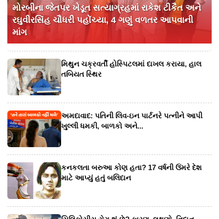
મોરબીના જેતપર ખેડૂત સત્યાગ્રહમાં રાકેશ ટીકૈત અને
રઘુવીરસિંહ ચૌધરી પહોંચ્યા, 4 ગણું વળતર આપવાની
માંગ
મિથુન ચક્રવર્તી હોસ્પિટલમાં દાખલ કરાયા, હાલ
તબિયત સ્થિર
અમદાવાદ: પતિની લિવ-ઇન પાર્ટનરે પત્નીને આપી
ખુલ્લી ધમકી, બાળકો અને...
કનકલતા બરુઆ કોણ હતા? 17 વર્ષની ઉંમરે દેશ
માટે આપ્યું હતું બલિદાન