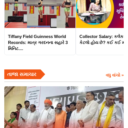
Tiffany Field Guinness World
Collector Salary: કલેકટ
Records: માત્ર ગરદનના સહારે 3
કેટલો હોય છે? કઈ કઈ મળે.
મિનિટ....
તાજા સમાચાર
વધુ વાંચો »