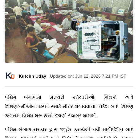
Kutchh Uday
Updated on: Jun 12, 2026 7:21 PM IST
પશ્ચિમ બંગાળમાં સરકારી કર્મચારીઓ, શિક્ષકો અને
શિક્ષણકર્મીઓના ઘરમાં સ્માર્ટ મીટર લગાવવાના નિર્દેશ બાદ શિક્ષણ
જગતમાં વિરોધ શરૂ થયો. જાણો સમગ્ર મામલો.
પશ્ચિમ બંગાળ સરકાર દ્વારા જાહેર કરાયેલી નવી માર્ગદર્શિકા બાદ