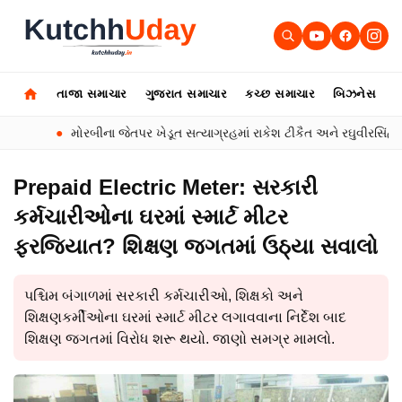
તાજા સમાચાર
ગુજરાત સમાચાર
કચ્છ સમાચાર
બિઝનેસ
ઓ
●
મોરબીના જેતપર ખેડૂત સત્યાગ્રહમાં રાકેશ ટીકૈત અને રઘુવીરસિંહ ચૌધર
Prepaid Electric Meter: સરકારી
કર્મચારીઓના ઘરમાં સ્માર્ટ મીટર
ફરજિયાત? શિક્ષણ જગતમાં ઉઠ્યા સવાલો
પશ્ચિમ બંગાળમાં સરકારી કર્મચારીઓ, શિક્ષકો અને
શિક્ષણકર્મીઓના ઘરમાં સ્માર્ટ મીટર લગાવવાના નિર્દેશ બાદ
શિક્ષણ જગતમાં વિરોધ શરૂ થયો. જાણો સમગ્ર મામલો.