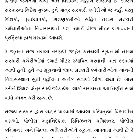
શિક્ષણ જગતમાં ચર્ચા અને વિરોધનો માહોલ સર્જાયો છે. રાજ્ય
સરકારના નિર્દેશ મુજબ હવે માત્ર સરકારી કચેરીઓ જ નહીં પરંતુ
શિક્ષકો, પ્રાધ્યાપકો, શિક્ષણકર્મીઓ સહિત તમામ સરકારી
કર્મચારીઓના નિવાસસ્થાને પણ સ્માર્ટ વીજ મીટર લગાવવાની
પ્રક્રિયા હાથ ધરવામાં આવશે.
3 જૂનના રોજ નબન્ના તરફથી જાહેર કરાયેલી સૂચનામાં તમામ
સરકારી કચેરીઓમાં સ્માર્ટ મીટર સ્થાપિત કરવાની વાત કરવામાં
આવી હતી. હવે આ સૂચનાનો વ્યાપ સરકારી કર્મચારીઓના ખાનગી
નિવાસસ્થાન સુધી પહોંચતા અનેક સવાલો ઊભા થયા છે. ખાસ
કરીને શિક્ષણ ક્ષેત્ર સાથે જોડાયેલા લોકો સરકારના આ નિર્ણય સામે
વાંધો વ્યક્ત કરી રહ્યા છે.
રાજ્ય સરકાર દ્વારા બહાર પાડવામાં આવેલા પરિપત્રમાં વિભાગીય
વડાઓ, પોલીસ મહાનિદેશક, ડિવિઝનલ કમિશનર, પોલીસ
કમિશનર અને જિલ્લા અધિકારીઓને સૂચના આપવામાં આવી છે કે