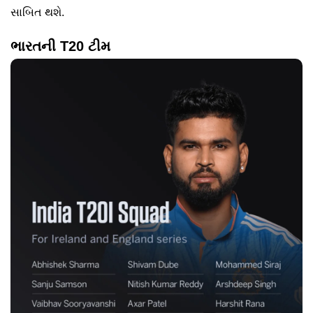
સાબિત થશે.
ભારતની T20 ટીમ