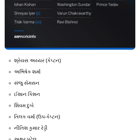
શ્રેયસ અય્યર (કેપ્ટન)
અભિષેક શર્મા
સંજુ સેમસન
ઈશાન કિશન
શિવમ દુબે
તિલક વર્મા (ઉપ-કેપ્ટન)
નીતિશ કુમાર રેડ્ડી
અક્ષર પટેલ