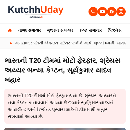
તાજા સમાચાર
ગુજરાત સમાચાર
કચ્છ સમાચાર
બિઝનેસ
ઓ
અમદાવાદ: પતિની લિવ-ઇન પાર્ટનરે પત્નીને આપી ખુલ્લી ધમકી, બાળકો અને પ્રો
ભારતની T20 ટીમમાં મોટો ફેરફાર, શ્રેયસ
અય્યર બન્યા કેપ્ટન, સૂર્યકુમાર યાદવ
બહાર
ભારતની T20 ટીમમાં મોટો ફેરફાર થયો છે. શ્રેયસ અય્યરને
નવો કેપ્ટન બનાવવામાં આવ્યો છે જ્યારે સૂર્યકુમાર યાદવને
આયર્લેન્ડ અને ઇંગ્લેન્ડ પ્રવાસ માટેની ટીમમાંથી બહાર
રાખવામાં આવ્યા છે.