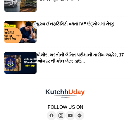
પુરુષ ઈનફર્ટિલિટી વધતાં IVF ઉદ્યોગમાં તેજી
પોલીસ ભરતીની લેખિત પરીક્ષાની તારીખ જાહેર, 17
ઓગસ્ટથી કોલ લેટર ડાઉ...
FOLLOW US ON