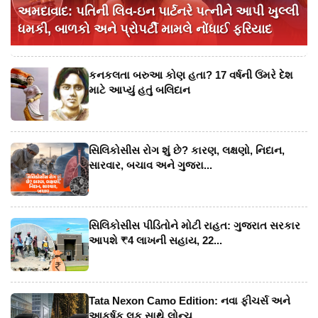
અમદાવાદ: પતિની લિવ-ઇન પાર્ટનરે પત્નીને આપી ખુલ્લી
ધમકી, બાળકો અને પ્રોપર્ટી મામલે નોંધાઈ ફરિયાદ
કનકલતા બરુઆ કોણ હતા? 17 વર્ષની ઉંમરે દેશ
માટે આપ્યું હતું બલિદાન
સિલિકોસીસ રોગ શું છે? કારણ, લક્ષણો, નિદાન,
સારવાર, બચાવ અને ગુજરા...
સિલિકોસીસ પીડિતોને મોટી રાહત: ગુજરાત સરકાર
આપશે ₹4 લાખની સહાય, 22...
Tata Nexon Camo Edition: નવા ફીચર્સ અને
આકર્ષક લુક સાથે લોન્ચ