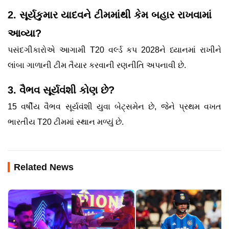
2. સૂર્યકુમાર યાદવને ટીમમાંથી કેમ બહાર રાખવામાં
આવ્યા?
પસંદગીકારોએ આગામી T20 વર્લ્ડ કપ 2028ને ધ્યાનમાં રાખીને
લાંબા ગાળાની ટીમ તૈયાર કરવાની રણનીતિ અપનાવી છે.
3. વૈભવ સૂર્યવંશી કોણ છે?
15 વર્ષીય વૈભવ સૂર્યવંશી યુવા બેટ્સમેન છે, જેને પ્રથમ વખત
ભારતીય T20 ટીમમાં સ્થાન મળ્યું છે.
Related News