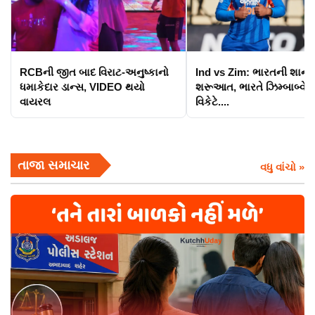
RCBની જીત બાદ વિરાટ-અનુષ્કાનો
Ind vs Zim: ભારતની શાનદ
ધમાકેદાર ડાન્સ, VIDEO થયો
શરૂઆત, ભારતે ઝિમ્બાબ્વેને
વાયરલ
વિકેટે....
તાજા સમાચાર
વધુ વાંચો »