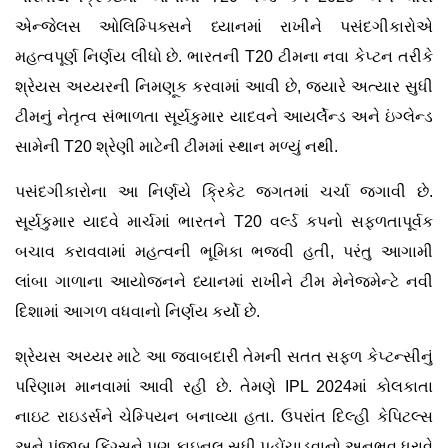
એન્જેલસ ઓલિમ્પિક્સને ધ્યાનમાં રાખીને પસંદગીકારોએ
મહત્વપૂર્ણ નિર્ણય લીધો છે. ભારતની T20 ટીમના નવા કેપ્ટન તરીકે
શ્રેયસ અય્યરની નિમણૂક કરવામાં આવી છે, જ્યારે અત્યાર સુધી
ટીમનું નેતૃત્વ સંભાળતા સૂર્યકુમાર યાદવને આયર્લેન્ડ અને ઇંગ્લેન્ડ
સામેની T20 શ્રેણી માટેની ટીમમાં સ્થાન મળ્યું નથી.
પસંદગીકારોના આ નિર્ણયે ક્રિકેટ જગતમાં ચર્ચા જગાવી છે.
સૂર્યકુમાર યાદવે માર્ચમાં ભારતને T20 વર્લ્ડ કપનો સફળતાપૂર્વક
બચાવ કરાવવામાં મહત્વની ભૂમિકા ભજવી હતી, પરંતુ આગામી
લાંબા ગાળાના આયોજનને ધ્યાનમાં રાખીને ટીમ મેનેજમેન્ટે નવી
દિશામાં આગળ વધવાનો નિર્ણય કર્યો છે.
શ્રેયસ અય્યર માટે આ જવાબદારી તેમની સતત સફળ કેપ્ટન્સીનું
પરિણામ માનવામાં આવી રહી છે. તેમણે IPL 2024માં કોલકાતા
નાઇટ રાઇડર્સને ચેમ્પિયન બનાવ્યા હતા. ઉપરાંત દિલ્હી કેપિટલ્સ
અને પંજાબ કિંગ્સને પણ ફાઇનલ સુધી પહોંચાડવાનો અનુભવ ધરાવે