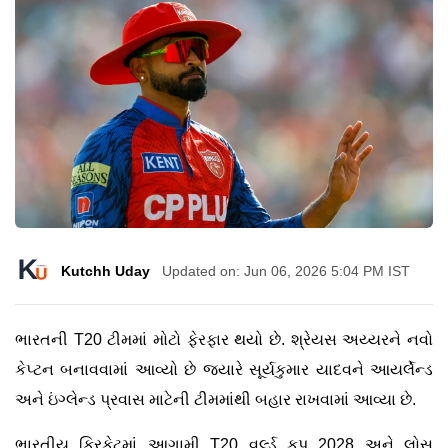
Kutchh Uday
Updated on: Jun 06, 2026 5:04 PM IST
ભારતની T20 ટીમમાં મોટો ફેરફાર થયો છે. શ્રેયસ અય્યરને નવો
કેપ્ટન બનાવવામાં આવ્યો છે જ્યારે સૂર્યકુમાર યાદવને આયર્લેન્ડ
અને ઇંગ્લેન્ડ પ્રવાસ માટેની ટીમમાંથી બહાર રાખવામાં આવ્યા છે.
ભારતીય ક્રિકેટમાં આગામી T20 વર્લ્ડ કપ 2028 અને લોસ