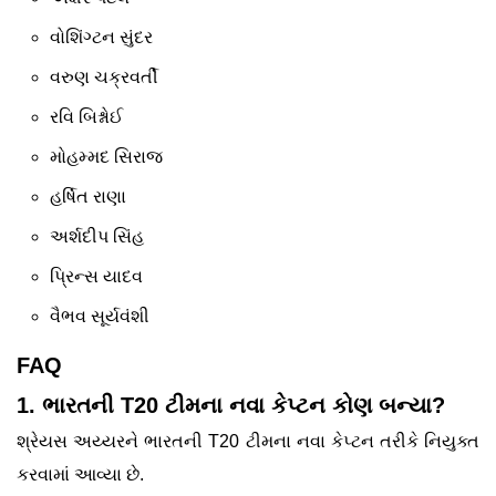
વોશિંગ્ટન સુંદર
વરુણ ચક્રવર્તી
રવિ બિશ્નોઈ
મોહમ્મદ સિરાજ
હર્ષિત રાણા
અર્શદીપ સિંહ
પ્રિન્સ યાદવ
વૈભવ સૂર્યવંશી
FAQ
1. ભારતની T20 ટીમના નવા કેપ્ટન કોણ બન્યા?
શ્રેયસ અય્યરને ભારતની T20 ટીમના નવા કેપ્ટન તરીકે નિયુક્ત
કરવામાં આવ્યા છે.