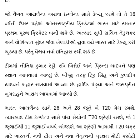
છે.
જો વૈભવ આયર્લેન્ડ અથવા ઇંગ્લેન્ડ સામે ડેબ્યૂ કરશે તો તે 16
વર્ષની ઉંમર પહેલાં આંતરરાષ્ટ્રીય ક્રિકેટમાં ભારત માટે રમનાર
પ્રથમ પુરુષ ક્રિકેટર બની શકે છે. અત્યાર સુધી સચિન તેંડુલકર
અને વોશિંગ્ટન સુંદર જેવા ખેલાડીઓ યુવા વયે ભારત માટે ડેબ્યૂ કરી
ચૂક્યા છે, પરંતુ વૈભવ નવો ઇતિહાસ રચી શકે છે.
ટીમમાં નીતિશ કુમાર રેડ્ડી, રવિ બિશ્નોઈ અને પ્રિન્સ યાદવને પણ
સ્થાન આપવામાં આવ્યું છે. બીજી તરફ રિંકુ સિંહ અને કુલદીપ
યાદવને બહાર રાખવામાં આવ્યા છે. હાર્દિક પંડ્યા અને જસપ્રીત
બુમરાહને આરામ આપવામાં આવ્યો છે.
ભારત આયર્લેન્ડ સામે 26 અને 28 જૂને બે T20 મેચ રમશે.
ત્યારબાદ ટીમ ઇંગ્લેન્ડ સામે પાંચ મેચોની T20 શ્રેણી રમશે, જે 1
જુલાઈથી 11 જુલાઈ વચ્ચે યોજાશે. આ શ્રેણી આગામી T20 ચક્ર
માટે ભારતની નવી ટીમ અને નવા નેતૃત્વની પ્રથમ મોટી કસોટી