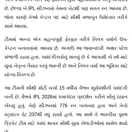
છે. છેલ્લા બે IPL સીઝનમાં તેમના બેટથી પણ સતત રન આવ્યા છે,
જેના કારણે તેઓ કેપ્ટન પદ માટે સૌથી મજબૂત ઉમેદવાર તરીકે
સામે આવ્યા.
ટીમમાં અન્ય એક મહત્વપૂર્ણ ફેરફાર તરીકે તિલક વર્માને ઉપ-
કેપ્ટન બનાવવામાં આવ્યા છે. અગાઉ આ જવાબદારી અક્ષર પટેલ
સંભાળી રહ્યા હતા. પસંદગીકારોનું માનવું છે કે આગામી બે વર્ષ માટે
યુવા નેતૃત્વ તૈયાર કરવું જરૂરી છે અને તિલક વર્મા આ ભૂમિકા માટે
યોગ્ય વિકલ્પ છે.
આ ટીમની સૌથી મોટી ચર્ચા 15 વર્ષીય વૈભવ સૂર્યવંશીની પસંદગી
બની છે. વૈભવે IPL 2026માં ધમાકેદાર પ્રદર્શન કરીને સૌનું ધ્યાન
ખેંચ્યું હતું. તેણે સીઝનમાં 776 રન બનાવ્યા હતા અને તેનો
સ્ટ્રાઇક રેટ 237થી વધુ રહ્યો હતો. આ સાથે તે ભારતીય પુરુષ
ક્રિકેટ ટીમ માટે પસંદ થનાર સૌથી યુવા ખેલાડીઓમાં સામેલ થયો