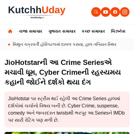
તાજા સમાચાર
ગુજરાત સમાચાર
કચ્છ સમાચાર
બિઝનેસ
ઓ
●
મિથુન ચક્રવર્તી હોસ્પિટલમાં દાખલ કરાયા, હાલ તબિયત સ્થિર
●
અમદાવ
JioHotstarની આ Crime Seriesએ
મચાવી ધૂમ, Cyber Crimeની રહસ્યમય
કહાની જોઈને દર્શકો થયા દંગ
JioHotstar પર સ્ટ્રીમ થઈ રહેલી આ Crime Series હાલમાં
દર્શકોમાં ચર્ચાનો વિષય બની છે. Cyber Crime, suspense,
comedy અને જબરદસ્ત twistsથી ભરપૂર આ Seriesને IMDb
પર સારી રેટિંગ પણ મળી છે.