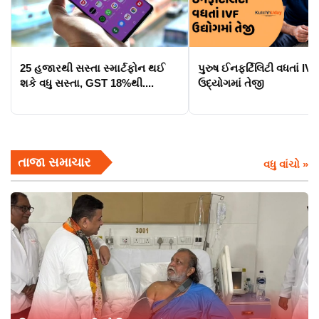
25 હજારથી સસ્તા સ્માર્ટફોન થઈ
પુરુષ ઈનફર્ટિલિટી વધતાં IVF
શકે વધુ સસ્તા, GST 18%થી....
ઉદ્યોગમાં તેજી
તાજા સમાચાર
વધુ વાંચો »