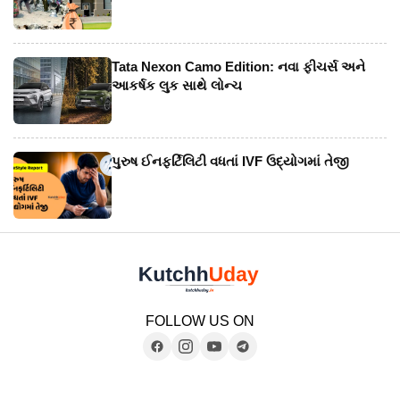
Tata Nexon Camo Edition: નવા ફીચર્સ અને
આકર્ષક લુક સાથે લોન્ચ
પુરુષ ઈનફર્ટિલિટી વધતાં IVF ઉદ્યોગમાં તેજી
FOLLOW US ON