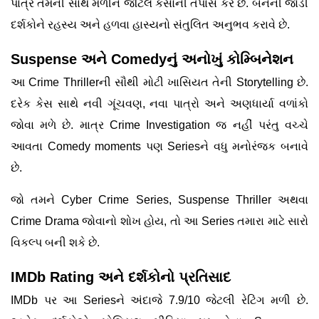
પાત્ર તેમની સાથે મળીને જટિલ કેસોની તપાસ કરે છે. બંનેની જોડી
દર્શકોને રહસ્ય અને હળવા હાસ્યનો સંતુલિત અનુભવ કરાવે છે.
Suspense અને Comedyનું અનોખું કોમ્બિનેશન
આ Crime Thrillerની સૌથી મોટી ખાસિયત તેની Storytelling છે.
દરેક કેસ સાથે નવી ગૂંચવણ, નવા પાત્રો અને અણધાર્યા વળાંકો
જોવા મળે છે. માત્ર Crime Investigation જ નહીં પરંતુ વચ્ચે
આવતા Comedy moments પણ Seriesને વધુ મનોરંજક બનાવે
છે.
જો તમને Cyber Crime Series, Suspense Thriller અથવા
Crime Drama જોવાનો શોખ હોય, તો આ Series તમારા માટે સારો
વિકલ્પ બની શકે છે.
IMDb Rating અને દર્શકોનો પ્રતિસાદ
IMDb પર આ Seriesને અંદાજે 7.9/10 જેટલી રેટિંગ મળી છે.