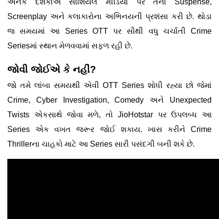
અનેક દર્શકોએ સોશિયલ મીડિયા પર તેના Suspense,
Screenplay અને કલાકારોના અભિનયની પ્રશંસા કરી છે. થોડા
જ સમયમાં આ Series OTT પર સૌથી વધુ ચર્ચાતી Crime
Seriesમાં સ્થાન મેળવવામાં સફળ રહી છે.
જોવી જોઈએ કે નહીં?
જો તમે લાંબા સમયથી એવી OTT Series શોધી રહ્યા છો જેમાં
Crime, Cyber Investigation, Comedy અને Unexpected
Twists એકસાથે જોવા મળે, તો JioHotstar પર ઉપલબ્ધ આ
Series એક વખત જરૂર જોઈ શકાય. ખાસ કરીને Crime
Thrillerના ચાહકો માટે આ Series સારી પસંદગી બની શકે છે.