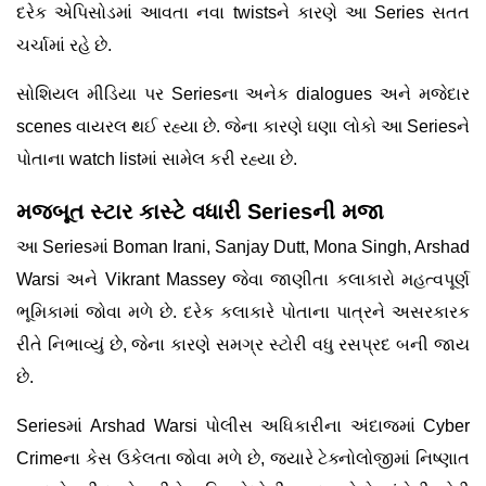
દરેક એપિસોડમાં આવતા નવા twistsને કારણે આ Series સતત
ચર્ચામાં રહે છે.
સોશિયલ મીડિયા પર Seriesના અનેક dialogues અને મજેદાર
scenes વાયરલ થઈ રહ્યા છે. જેના કારણે ઘણા લોકો આ Seriesને
પોતાના watch listમાં સામેલ કરી રહ્યા છે.
મજબૂત સ્ટાર કાસ્ટે વધારી Seriesની મજા
આ Seriesમાં Boman Irani, Sanjay Dutt, Mona Singh, Arshad
Warsi અને Vikrant Massey જેવા જાણીતા કલાકારો મહત્વપૂર્ણ
ભૂમિકામાં જોવા મળે છે. દરેક કલાકારે પોતાના પાત્રને અસરકારક
રીતે નિભાવ્યું છે, જેના કારણે સમગ્ર સ્ટોરી વધુ રસપ્રદ બની જાય
છે.
Seriesમાં Arshad Warsi પોલીસ અધિકારીના અંદાજમાં Cyber
Crimeના કેસ ઉકેલતા જોવા મળે છે, જ્યારે ટેક્નોલોજીમાં નિષ્ણાત