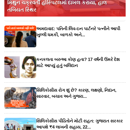
મિથુન ચક્રવર્તી હોસ્પિટલમાં દાખલ કરાયા, હાલ
તબિયત સ્થિર
અમદાવાદ: પતિની લિવ-ઇન પાર્ટનરે પત્નીને આપી
ખુલ્લી ધમકી, બાળકો અને...
કનકલતા બરુઆ કોણ હતા? 17 વર્ષની ઉંમરે દેશ
માટે આપ્યું હતું બલિદાન
સિલિકોસીસ રોગ શું છે? કારણ, લક્ષણો, નિદાન,
સારવાર, બચાવ અને ગુજરા...
સિલિકોસીસ પીડિતોને મોટી રાહત: ગુજરાત સરકાર
આપશે ₹4 લાખની સહાય, 22...