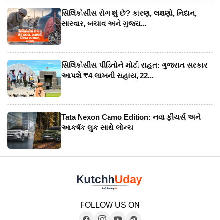
સિલિકોસીસ રોગ શું છે? કારણ, લક્ષણો, નિદાન,
સારવાર, બચાવ અને ગુજરા...
સિલિકોસીસ પીડિતોને મોટી રાહત: ગુજરાત સરકાર
આપશે ₹4 લાખની સહાય, 22...
Tata Nexon Camo Edition: નવા ફીચર્સ અને
આકર્ષક લુક સાથે લોન્ચ
FOLLOW US ON