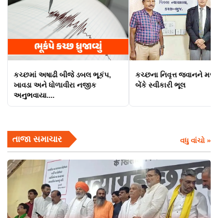
કચ્છમાં અષાઢી બીજે ડબલ ભૂકંપ,
કચ્છના નિવૃત્ત જવાનને મળ્ય
ખાવડા અને ધોળાવીરા નજીક
બેંકે સ્વીકારી ભૂલ
અનુભવાયા....
તાજા સમાચાર
વધુ વાંચો »