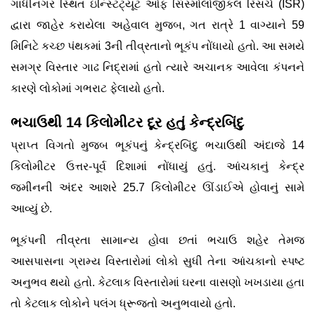
ગાંધીનગર સ્થિત ઇન્સ્ટિટ્યૂટ ઓફ સિસ્મોલોજીકલ રિસર્ચ (ISR)
દ્વારા જાહેર કરાયેલા અહેવાલ મુજબ, ગત રાત્રે 1 વાગ્યાને 59
મિનિટે કચ્છ પંથકમાં 3ની તીવ્રતાનો ભૂકંપ નોંધાયો હતો. આ સમયે
સમગ્ર વિસ્તાર ગાઢ નિદ્રામાં હતો ત્યારે અચાનક આવેલા કંપનને
કારણે લોકોમાં ગભરાટ ફેલાયો હતો.
ભચાઉથી 14 કિલોમીટર દૂર હતું કેન્દ્રબિંદુ
પ્રાપ્ત વિગતો મુજબ ભૂકંપનું કેન્દ્રબિંદુ ભચાઉથી અંદાજે 14
કિલોમીટર ઉત્તર-પૂર્વ દિશામાં નોંધાયું હતું. આંચકાનું કેન્દ્ર
જમીનની અંદર આશરે 25.7 કિલોમીટર ઊંડાઈએ હોવાનું સામે
આવ્યું છે.
ભૂકંપની તીવ્રતા સામાન્ય હોવા છતાં ભચાઉ શહેર તેમજ
આસપાસના ગ્રામ્ય વિસ્તારોમાં લોકો સુધી તેના આંચકાનો સ્પષ્ટ
અનુભવ થયો હતો. કેટલાક વિસ્તારોમાં ઘરના વાસણો ખખડાયા હતા
તો કેટલાક લોકોને પલંગ ધ્રૂજતો અનુભવાયો હતો.