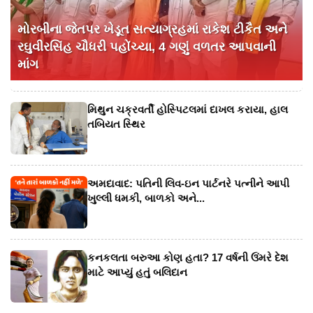
મોરબીના જેતપર ખેડૂત સત્યાગ્રહમાં રાકેશ ટીકૈત અને
રઘુવીરસિંહ ચૌધરી પહોંચ્યા, 4 ગણું વળતર આપવાની
માંગ
મિથુન ચક્રવર્તી હોસ્પિટલમાં દાખલ કરાયા, હાલ
તબિયત સ્થિર
અમદાવાદ: પતિની લિવ-ઇન પાર્ટનરે પત્નીને આપી
ખુલ્લી ધમકી, બાળકો અને...
કનકલતા બરુઆ કોણ હતા? 17 વર્ષની ઉંમરે દેશ
માટે આપ્યું હતું બલિદાન