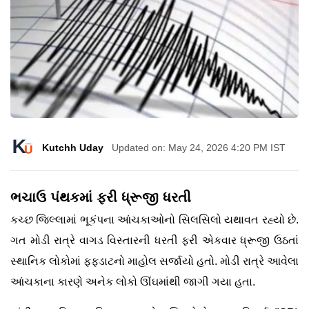
Kutchh Uday
Updated on: May 24, 2026 4:20 PM IST
ભચાઉ પંથકમાં ફરી ધ્રૂજી ધરતી
કચ્છ જિલ્લામાં ભૂકંપના આંચકાઓનો સિલસિલો યથાવત રહ્યો છે.
ગત મોડી રાત્રે વાગડ વિસ્તારની ધરતી ફરી એકવાર ધ્રૂજી ઉઠતાં
સ્થાનિક લોકોમાં ફફડાટનો માહોલ સર્જાયો હતો. મોડી રાત્રે આવેલા
આંચકાના કારણે અનેક લોકો ઊંઘમાંથી જાગી ગયા હતા.