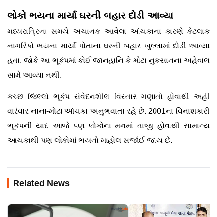
લોકો ભયના માર્યા ઘરની બહાર દોડી આવ્યા
મધ્યરાત્રિના સમયે અચાનક આવેલા આંચકાના કારણે કેટલાક
નાગરિકો ભયના માર્યા પોતાના ઘરની બહાર ખુલ્લામાં દોડી આવ્યા
હતા. જોકે આ ભૂકંપમાં કોઈ જાનહાનિ કે મોટા નુકસાનના અહેવાલ
સામે આવ્યા નથી.
કચ્છ જિલ્લો ભૂકંપ સંવેદનશીલ વિસ્તાર ગણાતો હોવાથી અહીં
વારંવાર નાના-મોટા આંચકા અનુભવાતા રહે છે. 2001ના વિનાશકારી
ભૂકંપની યાદ આજે પણ લોકોના મનમાં તાજી હોવાથી સામાન્ય
આંચકાથી પણ લોકોમાં ભયનો માહોલ સર્જાઈ જાય છે.
Related News