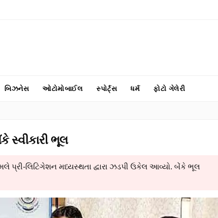
બિઝનેસ
ઓટોમોબાઈલ
સ્પોર્ટ્સ
ધર્મ
ફોટો ગેલેરી
●
કે સ્વીકારી ભૂલ
ે પ્રી-લિટિગેશન મધ્યસ્થતા દ્વારા ઝડપી ઉકેલ આવ્યો. બેંકે ભૂલ