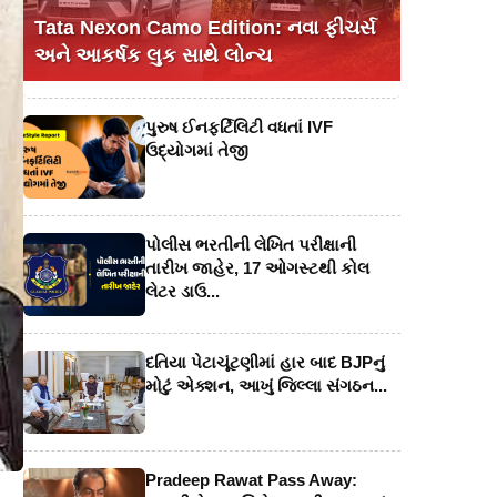
Tata Nexon Camo Edition: નવા ફીચર્સ
અને આકર્ષક લુક સાથે લોન્ચ
પુરુષ ઈનફર્ટિલિટી વધતાં IVF
ઉદ્યોગમાં તેજી
પોલીસ ભરતીની લેખિત પરીક્ષાની
તારીખ જાહેર, 17 ઓગસ્ટથી કોલ
લેટર ડાઉ...
દતિયા પેટાચૂંટણીમાં હાર બાદ BJPનું
મોટું એક્શન, આખું જિલ્લા સંગઠન...
Pradeep Rawat Pass Away: