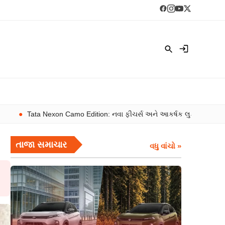
Tata Nexon Camo Edition: નવા ફીચર્સ અને આકર્ષક લુક સાથે લોન્ચ
તાજા સમાચાર
વધુ વાંચો »