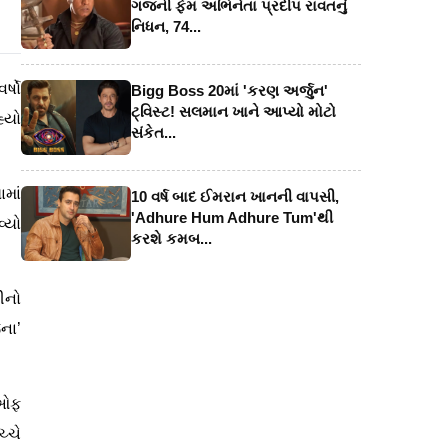
ગજની ફેમ અભિનેતા પ્રદીપ રાવતનું
નિધન, 74...
ર્ષો
Bigg Boss 20માં 'કરણ અર્જુન'
ટ્વિસ્ટ! સલમાન ખાને આપ્યો મોટો
્યો
સંકેત...
માં
10 વર્ષ બાદ ઈમરાન ખાનની વાપસી,
'Adhure Hum Adhure Tum'થી
્યો
કરશે કમબ...
ીનો
ના’
ક ઓફ
ચ્ચે