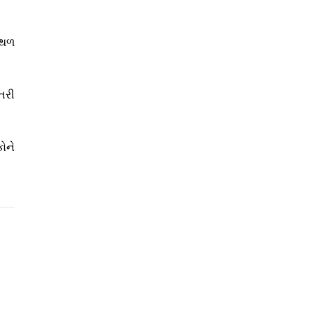
્થળ
તરી
ોને