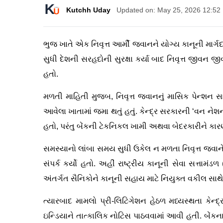
Kutchh Uday
Updated on: May 25, 2026 12:52
ભુજ ખાતે એક નિવૃત્ત આર્મી જવાનને યોગ્ય કાનૂની માર્ગદ
સુધી દેશની સરહદોની સુરક્ષા કર્યા બાદ નિવૃત્ત જીવન 
હતો.
મળતી માહિતી મુજબ, નિવૃત્ત જવાનનું માસિક પેન્શન સ
આવેલા ખાતામાં જમા થતું હતું. કેન્દ્ર સરકારની ‘વન ને
હતો, પરંતુ બેંકની ટેકનિકલ ખામી અથવા બેદરકારીને કા
સમસ્યાનો લાંબા સમય સુધી ઉકેલ ન મળતા નિવૃત્ત જવાન
સંપર્ક કર્યો હતો. અહીં રાષ્ટ્રીય કાનૂની સેવા સત્તા
અંતર્ગત સૈનિકોને કાનૂની સહાય માટે નિયુક્ત વકીલ સાથ
ત્યારબાદ મામલો પ્રી-લિટિગેશન હેઠળ મધ્યસ્થતા કેન્દ્ર
ઇન્ડિયાને તાત્કાલિક નોટિસ પાઠવવામાં આવી હતી. બેંકના 