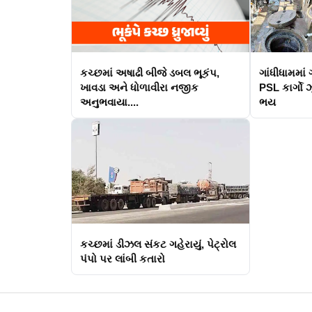
કચ્છમાં અષાઢી બીજે ડબલ ભૂકંપ,
ગાંધીધામમાં
ખાવડા અને ધોળાવીરા નજીક
PSL કાર્ગો ઝ
અનુભવાયા....
ભય
કચ્છમાં ડીઝલ સંકટ ગહેરાયું, પેટ્રોલ
પંપો પર લાંબી કતારો