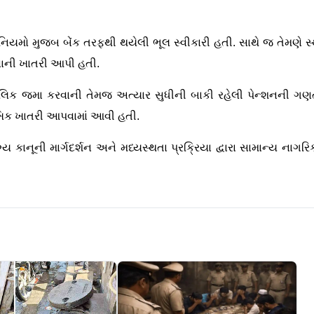
ા નિયમો મુજબ બેંક તરફથી થયેલી ભૂલ સ્વીકારી હતી. સાથે જ તેમણે સ
વાની ખાતરી આપી હતી.
ત્કાલિક જમા કરવાની તેમજ અત્યાર સુધીની બાકી રહેલી પેન્શનની ગણ
ૌખિક ખાતરી આપવામાં આવી હતી.
કાનૂની માર્ગદર્શન અને મધ્યસ્થતા પ્રક્રિયા દ્વારા સામાન્ય નાગરિક