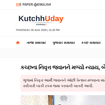
|
E PAPER
ENGLISH
THURSDAY, 06 AUG 2026 | 11:26 PM
તાજા સમાચાર
ગુજરાત સમાચાર
કચ્છ સમાચાર
કચ્છના નિવૃત્ત જવાનને મળ્યો ન્યાય, બેં
ભુજમાં નિવૃત્ત આર્મી જવાનને ઓછી પેન્શન મળવાના મામલ
સ્વીકારી બાકી રકમ જમા કરવાની ખાતરી આપી.