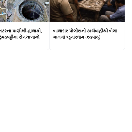
 ગટરના પાણીથી હાલાકી,
બાલાસર પોલીસની કાર્યવાહીથી બેલા
ૂંપડપટ્ટીમાં રોગચાળાનો
ગામમાં જુગારધામ ઝડપાયું