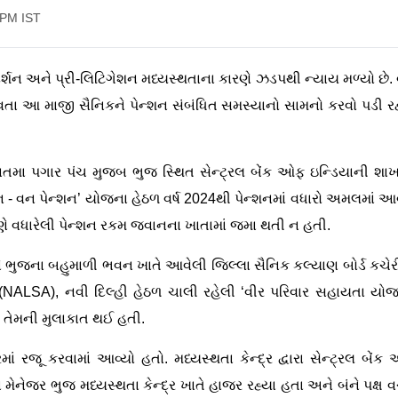
 PM IST
ર્શન અને પ્રી-લિટિગેશન મધ્યસ્થતાના કારણે ઝડપથી ન્યાય મળ્યો છે. વ
જીવતા આ માજી સૈનિકને પેન્શન સંબંધિત સમસ્યાનો સામનો કરવો પડી રહ
ાતમા પગાર પંચ મુજબ ભુજ સ્થિત સેન્ટ્રલ બેંક ઓફ ઇન્ડિયાની શાખા
શન - વન પેન્શન’ યોજના હેઠળ વર્ષ 2024થી પેન્શનમાં વધારો અમલમાં આવ
રણે વધારેલી પેન્શન રકમ જવાનના ખાતામાં જમા થતી ન હતી.
ે ભુજના બહુમાળી ભવન ખાતે આવેલી જિલ્લા સૈનિક કલ્યાણ બોર્ડ કચેર
મંડળ (NALSA), નવી દિલ્હી હેઠળ ચાલી રહેલી ‘વીર પરિવાર સહાયતા યોજ
ે તેમની મુલાકાત થઈ હતી.
માં રજૂ કરવામાં આવ્યો હતો. મધ્યસ્થતા કેન્દ્ર દ્વારા સેન્ટ્રલ બેં
મેનેજર ભુજ મધ્યસ્થતા કેન્દ્ર ખાતે હાજર રહ્યા હતા અને બંને પક્ષ વ