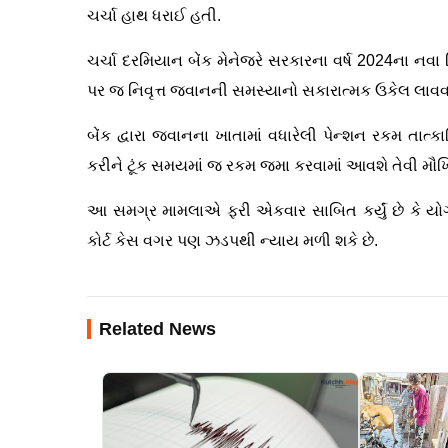
ચર્ચા હાથ ધરાઈ હતી.
ચર્ચા દરમિયાન બેંક મેનેજરે સરકારના વર્ષ 2024ના નવ
પર જ નિવૃત્ત જવાનની સમસ્યાનો સકારાત્મક ઉકેલ લાવ
બેંક દ્વારા જવાનના ખાતામાં વધારેલી પેન્શન રકમ તા
કરીને ટૂંક સમયમાં જ રકમ જમા કરવામાં આવશે તેવી મ
આ સમગ્ર મામલાએ ફરી એકવાર સાબિત કર્યું છે કે યોગ્ય 
કોર્ટ કેસ વગર પણ ઝડપથી ન્યાય મળી શકે છે.
Related News