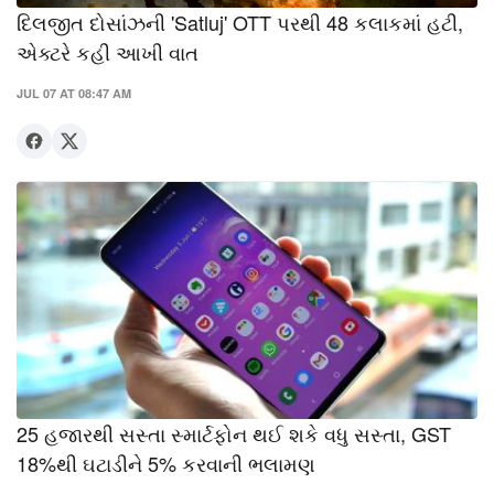
દિલજીત દોસાંઝની 'Satluj' OTT પરથી 48 કલાકમાં હટી,
એક્ટરે કહી આખી વાત
JUL 07 AT 08:47 AM
25 હજારથી સસ્તા સ્માર્ટફોન થઈ શકે વધુ સસ્તા, GST
18%થી ઘટાડીને 5% કરવાની ભલામણ