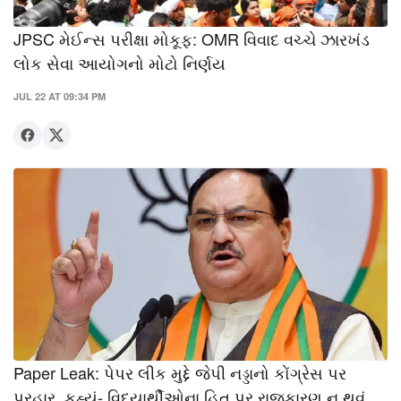
JPSC મેઈન્સ પરીક્ષા મોકૂફ: OMR વિવાદ વચ્ચે ઝારખંડ
લોક સેવા આયોગનો મોટો નિર્ણય
JUL 22 AT 09:34 PM
Paper Leak: પેપર લીક મુદ્દે જેપી નડ્ડાનો કોંગ્રેસ પર
પ્રહાર, કહ્યું- વિદ્યાર્થીઓના હિત પર રાજકારણ ન થવું