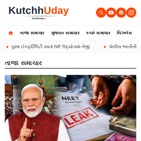
તાજા સમાચાર
ગુજરાત સમાચાર
કચ્છ સમાચાર
બિઝનેસ
ઓ
નફર્ટિલિટી વધતાં IVF ઉદ્યોગમાં તેજી
●
પોલીસ ભરતીની લેખિત પરીક્ષાન
તાજા સમાચાર