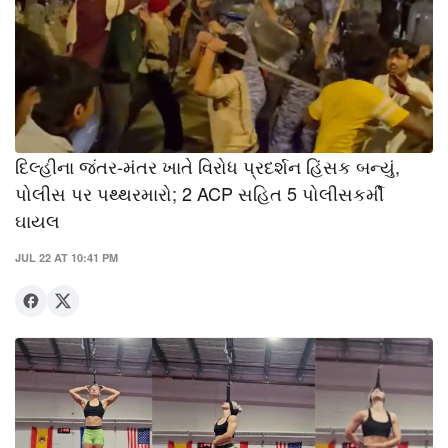
દિલ્હીના જંતર-મંતર ખાતે વિરોધ પ્રદર્શન હિંસક બન્યું,
પોલીસ પર પથ્થરમારો; 2 ACP સહિત 5 પોલીસકર્મી
ઘાયલ
JUL 22 AT 10:41 PM