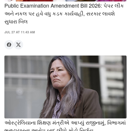
Public Examination Amendment Bill 2026: પેપર લીક
અને નકલ પર હવે વધુ કડક કાર્યવાહી, સરકાર લાવશે
સુધારા બિલ
JUL 27 AT 11:43 AM
ઓસ્ટ્રેલિયાના શિક્ષણ મંત્રીએ આપ્યું રાજીનામું, વિભાગમાં
ભ્રષ્ટાચારના આરોપ બાદ લીધો મોટો નિર્ણય