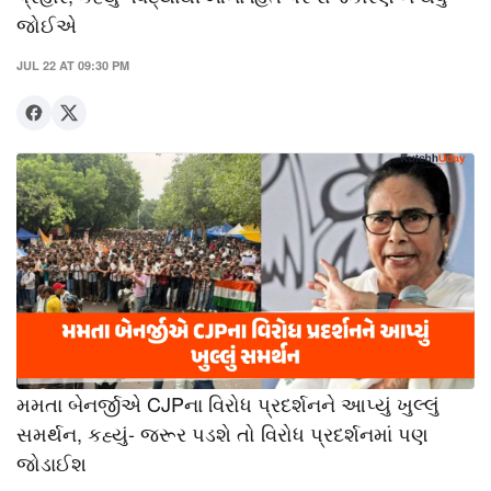
જોઈએ
JUL 22 AT 09:30 PM
મમતા બેનર્જીએ CJPના વિરોધ પ્રદર્શનને આપ્યું ખુલ્લું
સમર્થન, કહ્યું- જરૂર પડશે તો વિરોધ પ્રદર્શનમાં પણ
જોડાઈશ