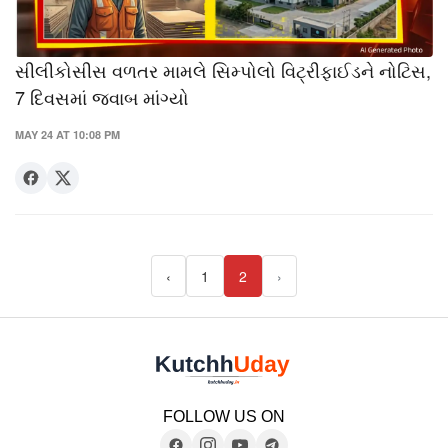
સીલીકોસીસ વળતર મામલે સિમ્પોલો વિટ્રીફાઈડને નોટિસ,
7 દિવસમાં જવાબ માંગ્યો
MAY 24 AT 10:08 PM
‹
1
2
›
FOLLOW US ON