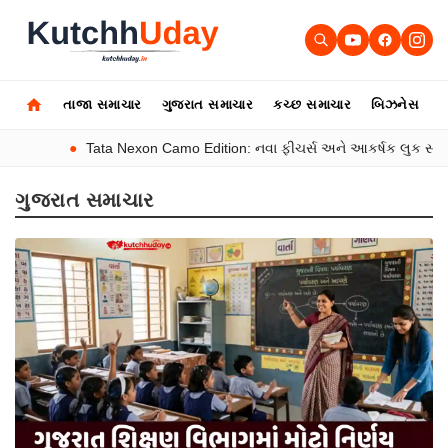
તાજા સમાચાર
ગુજરાત સમાચાર
કચ્છ સમાચાર
બિઝનેસ
ઓ
●
Tata Nexon Camo Edition: નવા ફીચર્સ અને આકર્ષક લુક સાથે લોન્
ગુજરાત સમાચાર