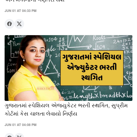
JUN 01 AT 04:33 PM
ગુજરાતમાં સ્પેશિયલ એજ્યુકેટર ભરતી સ્થગિત, સુપ્રીમ
કોર્ટમાં કેસ ચાલતા લેવાયો નિર્ણય
JUN 01 AT 04:08 PM