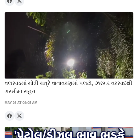
વલસાડમાં મોડી રાત્રે વાતાવરણમાં પલટો, ઝરમર વરસાદથી
ગરમીમાં રાહત
MAY 26 AT 09:05 AM