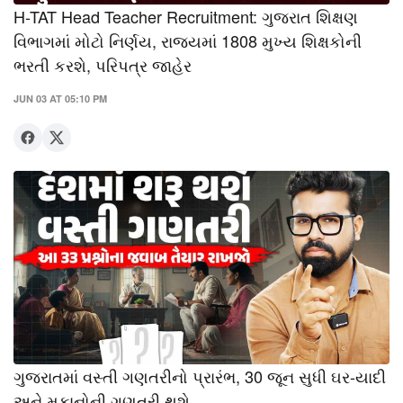
H-TAT Head Teacher Recruitment: ગુજરાત શિક્ષણ
વિભાગમાં મોટો નિર્ણય, રાજ્યમાં 1808 મુખ્ય શિક્ષકોની
ભરતી કરશે, પરિપત્ર જાહેર
JUN 03 AT 05:10 PM
ગુજરાતમાં વસ્તી ગણતરીનો પ્રારંભ, 30 જૂન સુધી ઘર-યાદી
અને મકાનોની ગણતરી થશે