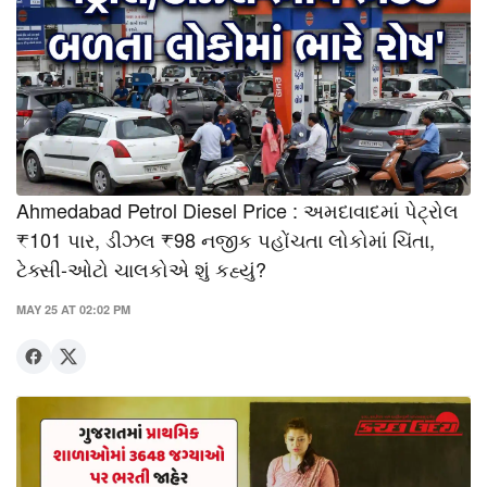
Ahmedabad Petrol Diesel Price : અમદાવાદમાં પેટ્રોલ
₹101 પાર, ડીઝલ ₹98 નજીક પહોંચતા લોકોમાં ચિંતા,
ટેક્સી-ઓટો ચાલકોએ શું કહ્યું?
MAY 25 AT 02:02 PM